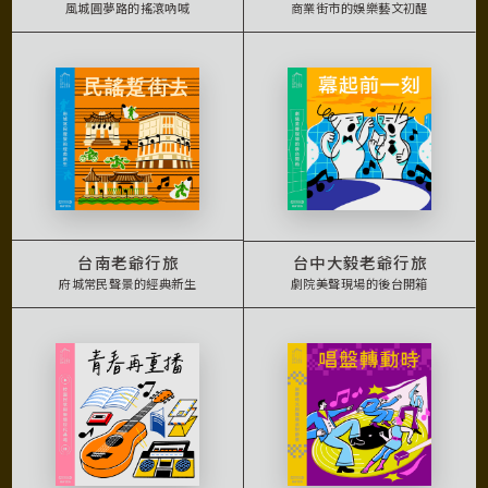
風城圓夢路的搖滾吶喊
商業街市的娛樂藝文初醒
台南老爺行旅
台中大毅老爺行旅
府城常民聲景的經典新生
劇院美聲現場的後台開箱