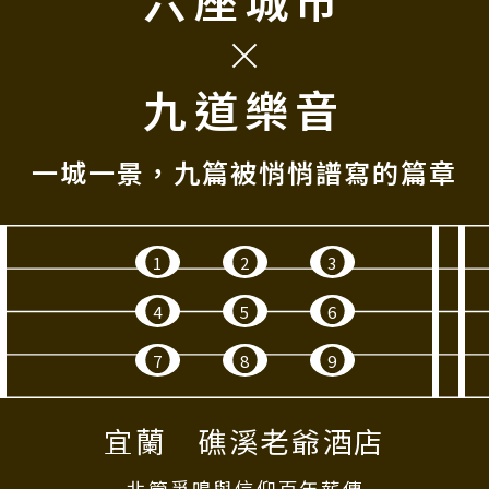
九道樂音
一城一景，九篇被悄悄譜寫的篇章
1
2
3
4
5
6
7
8
9
宜蘭 礁溪老爺酒店
北管爭鳴與信仰百年薪傳