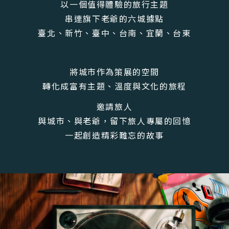
以一個值得體驗的
旅行主題
串連旗下老爺的六城據點
臺北
、
新竹
、
臺中
、
台南
、
宜蘭
、
台東
將城市作為策展的空間
轉化成富有主題、溫度與文化的
旅程
邀請旅人
與城市、與老爺，留下旅人專屬的
回憶
一起創造精彩難忘的
故事